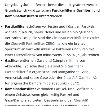
Umgebungsluft entfernen, bevor diese eingeatmet werden.
Grundsätzlich wird zwischen
Partikelfiltern
,
Gasfiltern
und
Kombinationsfiltern
unterschieden.
Partikelfilter
schützen vor festen und flüssigen Partikeln
wie Staub, Rauch, Spray, Nebel und vielen biologischen
Aerosolen. Beispiele sind die
CleanAIR Partikelfilter P3
oder
die
CleanAIR Partikelfilter ZERO lite
, die ein breites
Spektrum an Partikeln inklusive Bakterien und Viren mit
einer Filtereffizienz von mindestens 99,95 % (P3) abtrennen.
Gasfilter
entfernen Gase und Dämpfe mithilfe von
Aktivkohle. Typische Beispiele sind
STS Gasfilter /
Wechselfilter
für organische und anorganische Gase,
Ammoniak und saure Gase oder der
CleanAIR Gasfilter A2
für organische Dämpfe mit Siedepunkt > 65 °C.
Kombinationsfilter
verbinden Partikel- und Gasfilter in
einem Gehäuse, wenn gleichzeitig Partikel und
Gase/Dämpfe auftreten. Beispiele sind der
CleanAIR
Kombinationsfilter A1P3
oder der Spezialfilter
CleanAIR