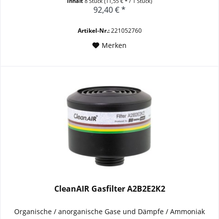
Inhalt
8 Stück
(11,55 € * / 1 Stück)
92,40 € *
Artikel-Nr.:
221052760
Merken
CleanAIR Gasfilter A2B2E2K2
Organische / anorganische Gase und Dämpfe / Ammoniak