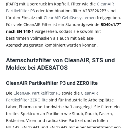
(PAPR) mit Überdruck im Kopfteil. Filter wie die
CleanAIR
Partikelfilter P3
oder Kombinationsfilter A2B2E2K2P3 sind
für den Einsatz mit
CleanAIR Gebläsesystemen
freigegeben.
Für viele CleanAIR Filter ist ein Standardgewinde
RD40x1/7"
nach EN 148-1
vorgesehen, sodass sie sowohl mit
bestimmten Vollmasken als auch mit Gebläse-
Atemschutzgeräten kombiniert werden können.
Atemschutzfilter von CleanAIR, STS und
Moldex bei ADESATOS
CleanAIR Partikelfilter P3 und ZERO lite
Die
CleanAIR Partikelfilter P3
sowie die
CleanAIR
Partikelfilter ZERO lite
sind für industrielle Arbeitsplätze,
Labor, Pharma und Landwirtschaft ausgelegt. Sie filtern ein
breites Spektrum an Partikeln wie Staub, Rauch, Fasern,
Bakterien, Viren und radioaktive Partikel und erfüllen
EN 143, EN 12941 und EN 12942 mit einer Filtereffizienz von