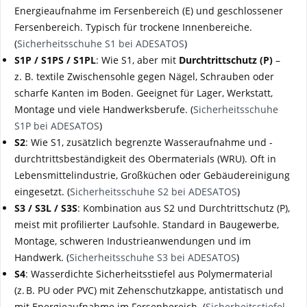
Energieaufnahme im Fersenbereich (E) und geschlossener
Fersenbereich. Typisch für trockene Innenbereiche.
(
Sicherheitsschuhe S1 bei ADESATOS
)
S1P / S1PS / S1PL
: Wie S1, aber mit
Durchtrittschutz (P)
–
z. B. textile Zwischensohle gegen Nägel, Schrauben oder
scharfe Kanten im Boden. Geeignet für Lager, Werkstatt,
Montage und viele Handwerksberufe. (
Sicherheitsschuhe
S1P bei ADESATOS
)
S2
: Wie S1, zusätzlich begrenzte Wasseraufnahme und -
durchtrittsbeständigkeit des Obermaterials (WRU). Oft in
Lebensmittelindustrie, Großküchen oder Gebäudereinigung
eingesetzt. (
Sicherheitsschuhe S2 bei ADESATOS
)
S3 / S3L / S3S
: Kombination aus S2 und Durchtrittschutz (P),
meist mit profilierter Laufsohle. Standard in Baugewerbe,
Montage, schweren Industrieanwendungen und im
Handwerk. (
Sicherheitsschuhe S3 bei ADESATOS
)
S4
: Wasserdichte Sicherheitsstiefel aus Polymermaterial
(z. B. PU oder PVC) mit Zehenschutzkappe, antistatisch und
mit Energieaufnahme im Fersenbereich. (
Sicherheitsstiefel