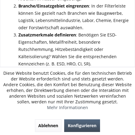
Branche/Einsatzgebiet eingrenzen
: In der Filterleiste
können Sie gezielt nach Branchen wie Baugewerbe,
Logistik, Lebensmittelindustrie, Labor, Chemie, Energie
oder Forstwirtschaft auswählen.
Zusatzmerkmale definieren
: Benötigen Sie ESD-
Eigenschaften, Metallfreiheit, besondere
Rutschhemmung, Hitzebeständigkeit oder
Kälteisolierung? Wählen Sie die entsprechenden
Kennzeichen (z. B. ESD, HRO, CI, SR).
Form & Komfort berücksichtigen
: Halbschuh,
Diese Website benutzt Cookies, die für den technischen Betrieb
Stiefelette, Stiefel, Sandale oder Clog – je nach
der Website erforderlich sind und stets gesetzt werden.
Andere Cookies, die den Komfort bei Benutzung dieser Website
Bewegungsprofil und klimatischen Bedingungen.
erhöhen, der Direktwerbung dienen oder die Interaktion mit
Zusätzliche Dämpfung, weiches Futter oder spezielle
anderen Websites und sozialen Netzwerken vereinfachen
Leistenformen können den Tragekomfort erhöhen.
sollen, werden nur mit Ihrer Zustimmung gesetzt.
Leasing-Option prüfen
: Auf vielen Produktdetailseiten
Mehr Informationen
steht Ihnen die Möglichkeit
„Leasing anfragen“
zur
Verfügung – insbesondere für höherwertige Modelle
Ablehnen
Konfigurieren
oder größere Mitarbeiterausstattungen.