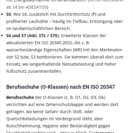
ab S4 bei ADESATOS
)
S5
: Wie S4, zusätzlich mit Durchtrittschutz (P) und
profilierter Laufsohle – häufig im Tiefbau, Entsorgung oder
im landwirtschaftlichen Bereich.
S6 und S7 (inkl. S7L / S7S)
: Erweiterte Klassen der
aktualisierten EN ISO 20345:2022, die z. B.
wasserbeständige Eigenschaften (WR) mit den Merkmalen
von S2 bzw. S3 kombinieren. Sie kommen überall dort zum
Einsatz, wo langanhaltende Nässebelastung und hoher
Fußschutz zusammenfallen.
Berufsschuhe (O-Klassen) nach EN ISO 20347
Berufsschuhe
der O-Klassen (z. B. O1, O2, O3, O6)
verzichten auf eine Zehenschutzkappe und werden dort
getragen, wo keine Gefahr durch Stoß- oder
Quetschbelastungen im Vordergrund steht, aber
Rutschhemmung, Hygiene oder Beständigkeit gegen
Feuchtigkeit wichtig sind – etwa in Klinik, Gastronomie,