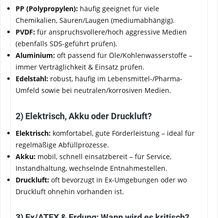
PP (Polypropylen):
häufig geeignet für viele
Chemikalien, Säuren/Laugen (mediumabhängig).
PVDF:
für anspruchsvollere/hoch aggressive Medien
(ebenfalls SDS-geführt prüfen).
Aluminium:
oft passend für Öle/Kohlenwasserstoffe –
immer Verträglichkeit & Einsatz prüfen.
Edelstahl:
robust, häufig im Lebensmittel-/Pharma-
Umfeld sowie bei neutralen/korrosiven Medien.
2) Elektrisch, Akku oder Druckluft?
Elektrisch:
komfortabel, gute Förderleistung – ideal für
regelmäßige Abfüllprozesse.
Akku:
mobil, schnell einsatzbereit – für Service,
Instandhaltung, wechselnde Entnahmestellen.
Druckluft:
oft bevorzugt in Ex-Umgebungen oder wo
Druckluft ohnehin vorhanden ist.
3) Ex/ATEX & Erdung: Wann wird es kritisch?