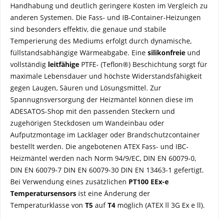
Handhabung und deutlich geringere Kosten im Vergleich zu
anderen Systemen. Die Fass- und IB-Container-Heizungen
sind besonders effektiv, die genaue und stabile
Temperierung des Mediums erfolgt durch dynamische,
füllstandsabhängige Wärmeabgabe. Eine
silikonfreie
und
vollständig
leitfähige
PTFE- (Teflon®) Beschichtung sorgt für
maximale Lebensdauer und höchste Widerstandsfähigkeit
gegen Laugen, Säuren und Lösungsmittel. Zur
Spannugnsversorgung der Heizmäntel können diese im
ADESATOS-Shop mit den passenden Steckern und
zugehörigen Steckdosen um Wandeinbau oder
Aufputzmontage im Lacklager oder Brandschutzcontainer
bestellt werden. Die angebotenen ATEX Fass- und IBC-
Heizmäntel werden nach Norm 94/9/EC, DIN EN 60079-0,
DIN EN 60079-7 DIN EN 60079-30 DIN EN 13463-1 gefertigt.
Bei Verwendung eines zusätzlichen
PT100 EEx-e
Temperatursensors
ist eine Änderung der
Temperaturklasse von
T5
auf
T4
möglich (ATEX ll 3G Ex e ll).