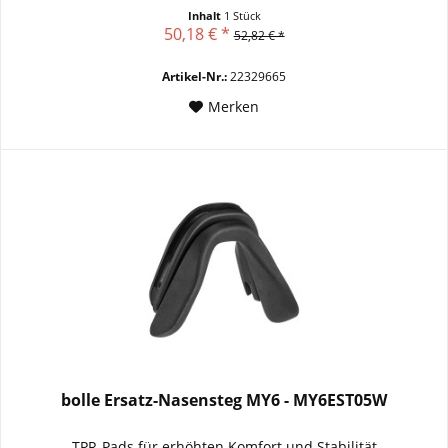
Inhalt
1 Stück
50,18 € *
52,82 € *
Artikel-Nr.:
22329665
Merken
bolle Ersatz-Nasensteg MY6 - MY6EST05W
TPR-Pads für erhöhten Komfort und Stabilität