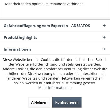
Mitarbeitenden optimal miteinander verbindet.
Gefahrstofflagerung vom Experten - ADESATOS
Produkthighlights
Informationen
Diese Website benutzt Cookies, die für den technischen Betrieb
Service Hotline
der Website erforderlich sind und stets gesetzt werden.
Andere Cookies, die den Komfort bei Benutzung dieser Website
Unsere Zahlungsarten
erhöhen, der Direktwerbung dienen oder die Interaktion mit
anderen Websites und sozialen Netzwerken vereinfachen
sollen, werden nur mit Ihrer Zustimmung gesetzt.
Wir versenden mit:
Mehr Informationen
Größentabellen
Kontakt
AGB
Datenschutz
Widerrufsrecht
Über uns
Faxbestellung
offene Stellen
Cookie Einstellungen
Ablehnen
Konfigurieren
Markenwelten