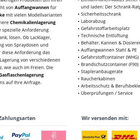
und laden: Der Schrank-Rat
cht von
Auffangwannen
für
Sicherheitsschrank
nke
mit vielen Modellvarianten
Laborabzug
chere
Chemikalienlagerung
Gefahrstoffarbeitsplatz
 spezielle Anforderung
Technische Entlüftung
nk, lösen. Ob Lacklager,
Behälter, Kannen & Dosiere
rung von Spraydosen und
Auffangwannen Stahl & PE
ür diese Anforderung das
Gefahrstoffcontainer (WHG)
e Lagerung von verschiedenen
Brandschutzcontainer (F90)
, wie auch im Freien. Die
Stapleranbaugeräte
Gasflaschenlagerung
Raucherkabinen
ns auf Ihre Anfrage.
Arbeitsschutz & Berufsbekl
Überprüfungen / Service
Zahlungsarten
Wir versenden mit: