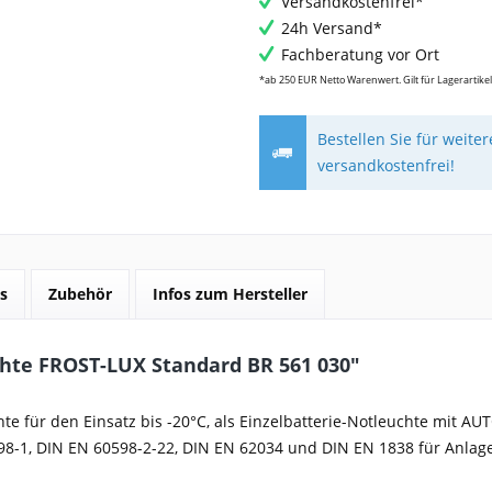
Versandkostenfrei*
24h Versand*
Fachberatung vor Ort
*ab 250 EUR Netto Warenwert. Gilt für Lagerartikel
Bestellen Sie für weite
versandkostenfrei!
s
Zubehör
Infos zum Hersteller
chte FROST-LUX Standard BR 561 030"
te für den Einsatz bis -20°C, als Einzelbatterie-Notleuchte mit AU
0598-1, DIN EN 60598-2-22, DIN EN 62034 und DIN EN 1838 für Anla