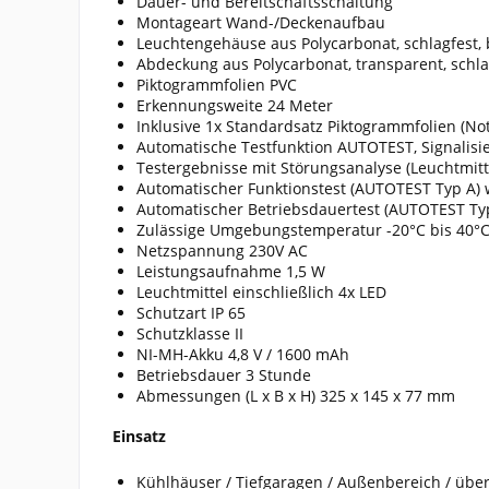
Dauer- und Bereitschaftsschaltung
Montageart Wand-/Deckenaufbau
Leuchtengehäuse aus Polycarbonat, schlagfest, 
Abdeckung aus Polycarbonat, transparent, schla
Piktogrammfolien PVC
Erkennungsweite 24 Meter
Inklusive 1x Standardsatz Piktogrammfolien (N
Automatische Testfunktion AUTOTEST, Signalisier
Testergebnisse mit Störungsanalyse (Leuchtmitte
Automatischer Funktionstest (AUTOTEST Typ A) 
Automatischer Betriebsdauertest (AUTOTEST Typ
Zulässige Umgebungstemperatur -20°C bis 40°
Netzspannung 230V AC
Leistungsaufnahme 1,5 W
Leuchtmittel einschließlich 4x LED
Schutzart IP 65
Schutzklasse II
NI-MH-Akku 4,8 V / 1600 mAh
Betriebsdauer 3 Stunde
Abmessungen (L x B x H) 325 x 145 x 77 mm
Einsatz
Kühlhäuser / Tiefgaragen / Außenbereich / über