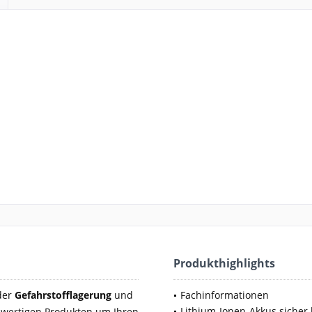
Produkthighlights
 der
Gefahrstofflagerung
und
Fachinformationen
Lithium-Ionen-Akkus sicher 
wertigen Produkten um Ihren