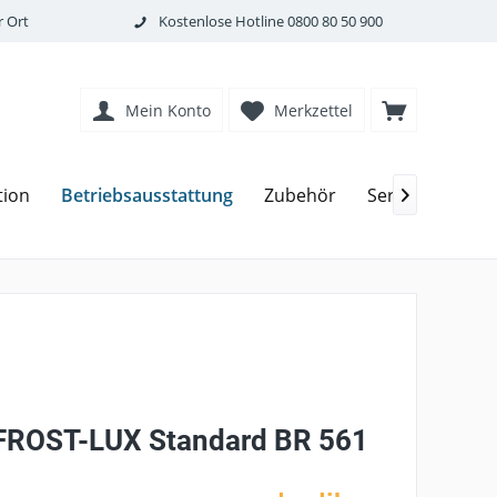
 Ort
Kostenlose Hotline
0800 80 50 900
Mein Konto
Merkzettel
Betriebsausstattung
tion
Zubehör
Service

e FROST-LUX Standard BR 561