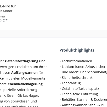
-Niro für
t Motor...
Stück
0 € *
Produkthighlights
 der
Gefahrstofflagerung
und
Fachinformationen
Lithium-Ionen-Akkus sicher 
wertigen Produkten um Ihren
und laden: Der Schrank-Rat
cht von
Auffangwannen
für
Sicherheitsschrank
nke
mit vielen Modellvarianten
Laborabzug
chere
Chemikalienlagerung
Gefahrstoffarbeitsplatz
 spezielle Anforderung
Technische Entlüftung
nk, lösen. Ob Lacklager,
Behälter, Kannen & Dosiere
rung von Spraydosen und
Auffangwannen Stahl & PE
ür diese Anforderung das