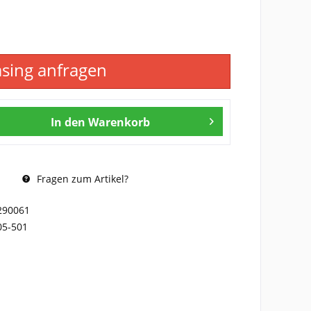
asing anfragen
In den
Warenkorb
Fragen zum Artikel?
290061
05-501