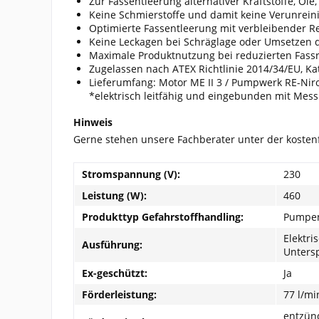
Zur Fassentleerung alternativer Kraftstoffe, Öle
Keine Schmierstoffe und damit keine Verunrei
Optimierte Fassentleerung mit verbleibender Re
Keine Leckagen bei Schräglage oder Umsetzen
Maximale Produktnutzung bei reduzierten Fass
Zugelassen nach ATEX Richtlinie 2014/34/EU, Ka
Lieferumfang: Motor ME II 3 / Pumpwerk RE-Niro 
*elektrisch leitfähig und eingebunden mit Me
Hinweis
Gerne stehen unsere Fachberater unter der koste
Stromspannung (V):
230
Leistung (W):
460
Produkttyp Gefahrstoffhandling:
Pumpe
Elektri
Ausführung:
Unters
Ex-geschützt:
Ja
Förderleistung:
77 l/mi
entzünd