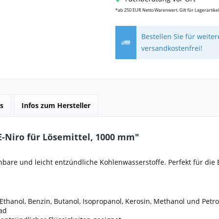
*ab 250 EUR Netto Warenwert. Gilt für Lagerartikel
Bestellen Sie für weite
versandkostenfrei!
s
Infos zum Hersteller
Niro für Lösemittel, 1000 mm"
nbare und leicht entzündliche Kohlenwasserstoffe. Perfekt für di
 Ethanol, Benzin, Butanol, Isopropanol, Kerosin, Methanol und Petr
ad