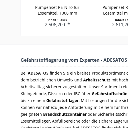
Pumpenset RE-Niro für
Pumpenset RE
Lösemittel, 1000 mm
Lösemittel mi
Inhalt
1 Stück
Inhalt
1 
2.506,20 € *
2.611,7
Gefahrstofflagerung vom Experten - ADESATOS
Bei
ADESATOS
finden Sie ein breites Produktsortiment
dem betrieblichen Umwelt- und
Arbeitsschutz
mit hoch
Arbeitsalltag sicherer zu gestalten. Unser Sortiment rei
Kleingebinde, Fässern oder IBC über
Gefahrstoffschrä
bis zu einem
Gefahrstofflager
. Mit Lösungen für die si
können wir nahezu jede Anforderung mit einem für Ihre
geeigneten
Brandschutzcontainer
oder Sicherheitsschra
Lösemittellager, Abfüllbereiche oder die sichere Lage
Kanistern in der Werkstatt, bei ADESATOS findet sich f