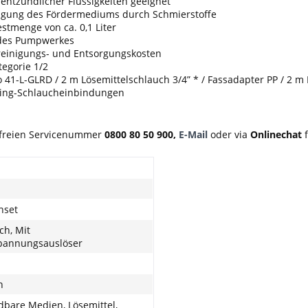
, entzündlicher Flüssigkeiten geeignet
nigung des Fördermediums durch Schmierstoffe
stmenge von ca. 0,1 Liter
 des Pumpwerkes
reinigungs- und Entsorgungskosten
tegorie 1/2
41-L-GLRD / 2 m Lösemittelschlauch 3/4” * / Fassadapter PP / 2 m 
ssing-Schlaucheinbindungen
nfreien Servicenummer
0800 80 50 900,
E-Mail
oder via
Onlinechat
f
nset
sch, Mit
pannungsauslöser
n
bare Medien, Lösemittel,