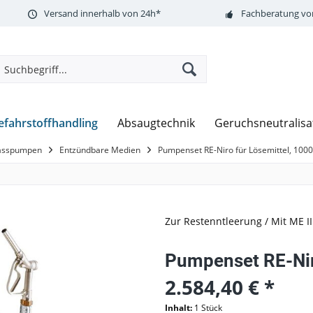
Versand innerhalb von 24h*
Fachberatung vor
efahrstoffhandling
Absaugtechnik
Geruchsneutralisa
asspumpen
Entzündbare Medien
Pumpenset RE-Niro für Lösemittel, 10
Zur Restenntleerung / Mit ME II
Pumpenset RE-Nir
2.584,40 € *
Inhalt:
1 Stück