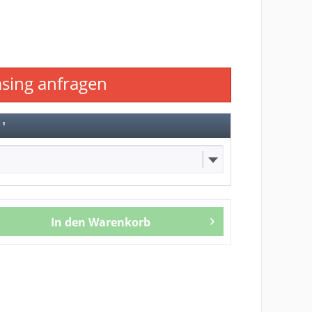
asing anfragen
d
¹
In den
Warenkorb