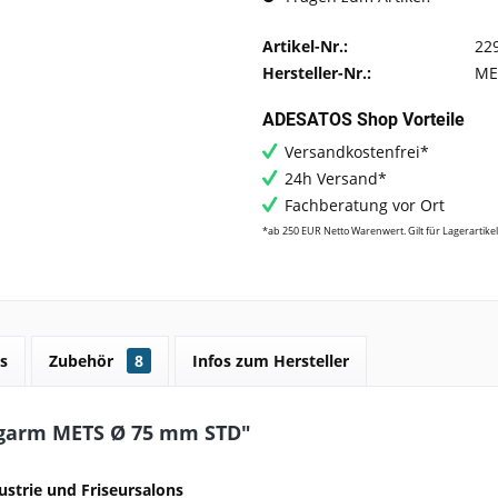
Artikel-Nr.:
22
Hersteller-Nr.:
ME
ADESATOS Shop Vorteile
Versandkostenfrei*
24h Versand*
Fachberatung vor Ort
*ab 250 EUR Netto Warenwert. Gilt für Lagerartikel
s
Zubehör
8
Infos zum Hersteller
garm METS Ø 75 mm STD"
strie und Friseursalons