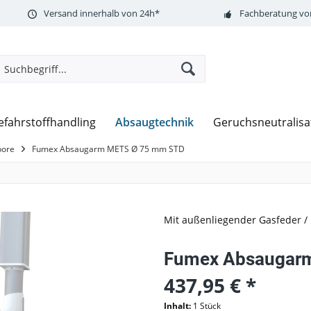
Versand innerhalb von 24h*
Fachberatung vor
Absaugtechnik
efahrstoffhandling
Geruchsneutralisa
bore
Fumex Absaugarm METS Ø 75 mm STD
Mit außenliegender Gasfeder 
Fumex Absaugar
437,95 € *
Inhalt:
1 Stück