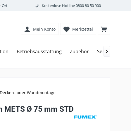
 Ort
Kostenlose Hotline
0800 80 50 900
Mein Konto
Merkzettel
tion
Betriebsausstattung
Zubehör
Service

/ Decken- oder Wandmontage
m METS Ø 75 mm STD