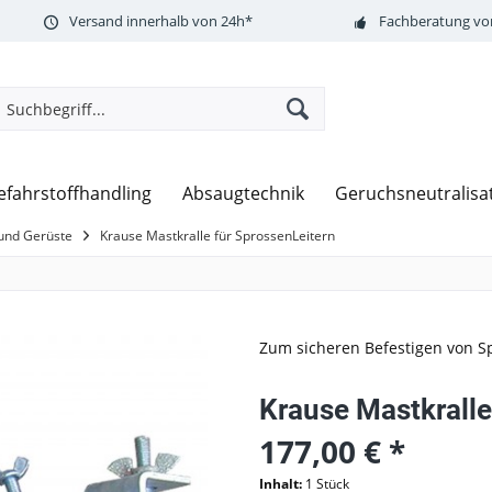
Versand innerhalb von 24h*
Fachberatung vor
efahrstoffhandling
Absaugtechnik
Geruchsneutralisa
e und Gerüste
Krause Mastkralle für SprossenLeitern
Zum sicheren Befestigen von S
Krause Mastkralle
177,00 € *
Inhalt:
1 Stück