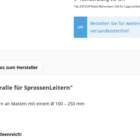
*ab 250 EUR Netto Warenwert. Gilt für Lagerartikel
Bestellen Sie für weite
versandkostenfrei!
fos zum Hersteller
alle für SprossenLeitern"
ern an Masten mit einem Ø 100 – 250 mm
deenreich!