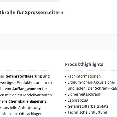
kralle für SprossenLeitern"
Produkthighlights
 der
Gefahrstofflagerung
und
Fachinformationen
Lithium-Ionen-Akkus sicher 
wertigen Produkten um Ihren
und laden: Der Schrank-Rat
cht von
Auffangwannen
für
Sicherheitsschrank
nke
mit vielen Modellvarianten
Laborabzug
chere
Chemikalienlagerung
Gefahrstoffarbeitsplatz
 spezielle Anforderung
Technische Entlüftung
nk, lösen. Ob Lacklager,