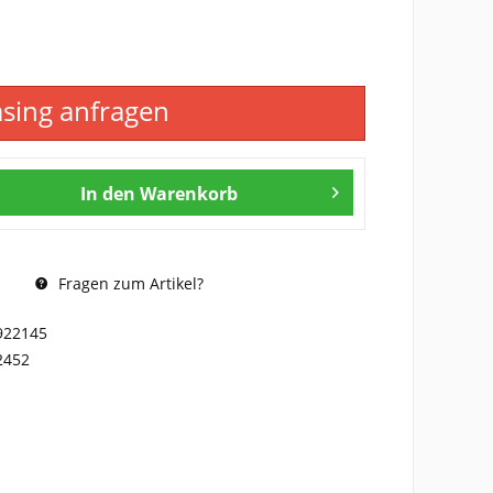
asing anfragen
In den
Warenkorb
Fragen zum Artikel?
922145
2452