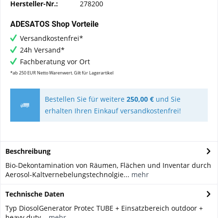
Hersteller-Nr.:
278200
ADESATOS Shop Vorteile
Versandkostenfrei*
24h Versand*
Fachberatung vor Ort
*ab 250 EUR Netto Warenwert. Gilt für Lagerartikel
Bestellen Sie für weitere
250,00 €
und Sie
erhalten Ihren Einkauf versandkostenfrei!
Beschreibung
Bio-Dekontamination von Räumen, Flächen und Inventar durch
Aerosol-Kaltvernebelungstechnolgie...
mehr
Technische Daten
Typ DiosolGenerator Protec TUBE + Einsatzbereich outdoor +
heavy duty...
mehr