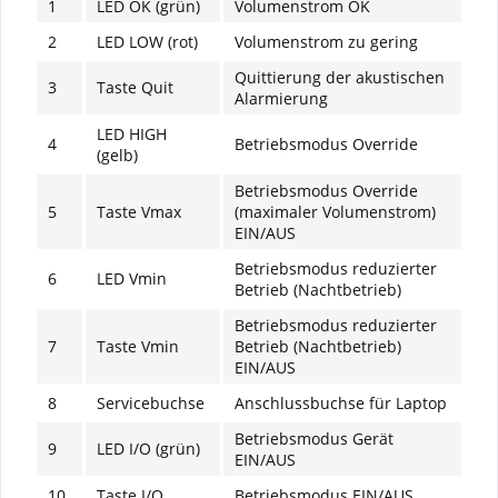
1
LED OK (grün)
Volumenstrom OK
2
LED LOW (rot)
Volumenstrom zu gering
Quittierung der akustischen
3
Taste Quit
Alarmierung
LED HIGH
4
Betriebsmodus Override
(gelb)
Betriebsmodus Override
5
Taste Vmax
(maximaler Volumenstrom)
EIN/AUS
Betriebsmodus reduzierter
6
LED Vmin
Betrieb (Nachtbetrieb)
Betriebsmodus reduzierter
7
Taste Vmin
Betrieb (Nachtbetrieb)
EIN/AUS
8
Servicebuchse
Anschlussbuchse für Laptop
Betriebsmodus Gerät
9
LED I/O (grün)
EIN/AUS
10
Taste I/O
Betriebsmodus EIN/AUS