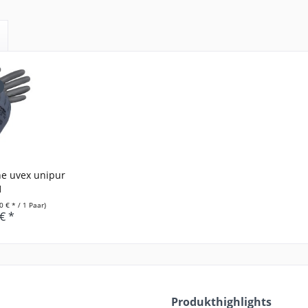
e uvex unipur
1
20 € * / 1 Paar)
€ *
Produkthighlights