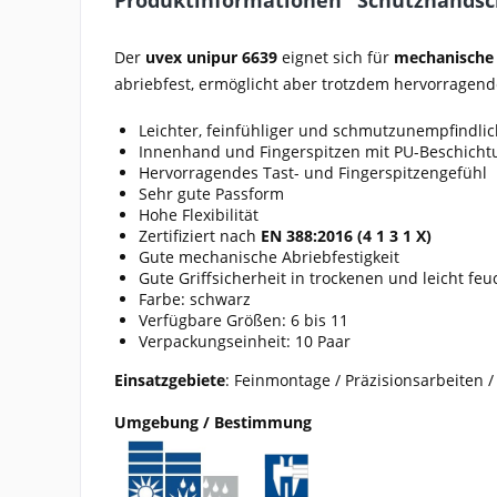
Produktinformationen "Schutzhandsc
Der
uvex unipur 6639
eignet sich für
mechanische
abriebfest, ermöglicht aber trotzdem hervorragend
Leichter, feinfühliger und schmutzunempfindli
Innenhand und Fingerspitzen mit PU-Beschicht
Hervorragendes Tast- und Fingerspitzengefühl
Sehr gute Passform
Hohe Flexibilität
Zertifiziert nach
EN 388:2016 (4 1 3 1 X)
Gute mechanische Abriebfestigkeit
Gute Griffsicherheit in trockenen und leicht fe
Farbe: schwarz
Verfügbare Größen: 6 bis 11
Verpackungseinheit: 10 Paar
Einsatzgebiete
: Feinmontage / Präzisionsarbeiten /
Umgebung / Bestimmung