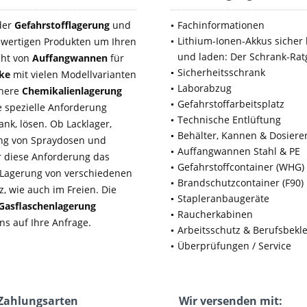
 der
Gefahrstofflagerung
und
Fachinformationen
Lithium-Ionen-Akkus sicher 
wertigen Produkten um Ihren
und laden: Der Schrank-Rat
cht von
Auffangwannen
für
Sicherheitsschrank
nke
mit vielen Modellvarianten
Laborabzug
chere
Chemikalienlagerung
Gefahrstoffarbeitsplatz
 spezielle Anforderung
Technische Entlüftung
nk, lösen. Ob Lacklager,
Behälter, Kannen & Dosiere
rung von Spraydosen und
Auffangwannen Stahl & PE
ür diese Anforderung das
Gefahrstoffcontainer (WHG)
e Lagerung von verschiedenen
Brandschutzcontainer (F90)
, wie auch im Freien. Die
Stapleranbaugeräte
Gasflaschenlagerung
Raucherkabinen
ns auf Ihre Anfrage.
Arbeitsschutz & Berufsbekl
Überprüfungen / Service
Zahlungsarten
Wir versenden mit: