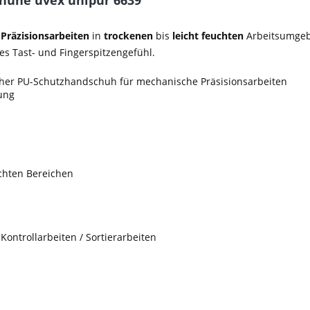
huhe uvex unipur 6639"
Präzisionsarbeiten
in
trockenen
bis
leicht
feuchten
Arbeitsumgeb
es Tast- und Fingerspitzengefühl.
cher PU-Schutzhandschuh für mechanische Präsisionsarbeiten
ung
uchten Bereichen
 Kontrollarbeiten / Sortierarbeiten