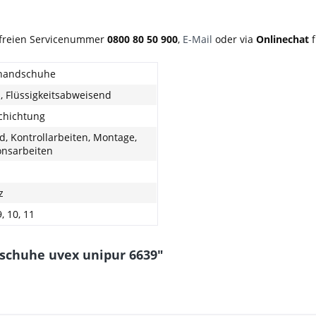
nfreien Servicenummer
0800 80 50 900
,
E-Mail
oder via
Onlinechat
handschuhe
l, Flüssigkeitsabweisend
chichtung
d, Kontrollarbeiten, Montage,
onsarbeiten
z
9, 10, 11
schuhe uvex unipur 6639"