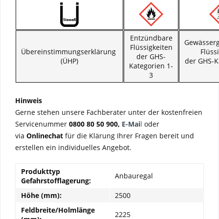
Entzündbare
Gewässer
Flüssigkeiten
Übereinstimmungserklärung
Flüss
der GHS-
(ÜHP)
der GHS-K
Kategorien 1-
3
Hinweis
Gerne stehen unsere Fachberater unter der kostenfreien
Servicenummer
0800 80 50 900,
E-Mai
l
oder
via
Onlinechat
für die Klärung Ihrer Fragen bereit und
erstellen ein individuelles Angebot.
Produkttyp
Anbauregal
Gefahrstofflagerung:
Höhe (mm):
2500
Feldbreite/Holmlänge
2225