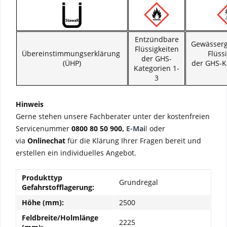
Entzündbare
Gewässer
Flüssigkeiten
Übereinstimmungserklärung
Flüss
der GHS-
(ÜHP)
der GHS-K
Kategorien 1-
3
Hinweis
Gerne stehen unsere Fachberater unter der kostenfreien
Servicenummer
0800 80 50 900,
E-Mai
l
oder
via
Onlinechat
für die Klärung Ihrer Fragen bereit und
erstellen ein individuelles Angebot.
Produkttyp
Grundregal
Gefahrstofflagerung:
Höhe (mm):
2500
Feldbreite/Holmlänge
2225