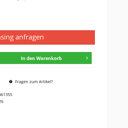
asing anfragen
In den
Warenkorb
Fragen zum Artikel?
461355
26