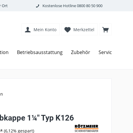
 Ort
Kostenlose Hotline
0800 80 50 900
Mein Konto
Merkzettel
tion
Betriebsausstattung
Zubehör
Service
en
bkappe 1¼" Typ K126
 *
(6,12% gespart)