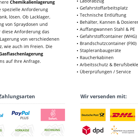
Laborabzug
chere
Chemikalienlagerung
Gefahrstoffarbeitsplatz
 spezielle Anforderung
Technische Entlüftung
nk, lösen. Ob Lacklager,
Behälter, Kannen & Dosiere
rung von Spraydosen und
Auffangwannen Stahl & PE
ür diese Anforderung das
Gefahrstoffcontainer (WHG)
e Lagerung von verschiedenen
Brandschutzcontainer (F90)
, wie auch im Freien. Die
Stapleranbaugeräte
Gasflaschenlagerung
Raucherkabinen
ns auf Ihre Anfrage.
Arbeitsschutz & Berufsbekl
Überprüfungen / Service
Zahlungsarten
Wir versenden mit: