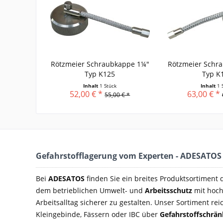
Rötzmeier Schraubkappe 1¼"
Rötzmeier Schr
Typ K125
Typ K
Inhalt
1 Stück
Inhalt
1 
52,00 € *
63,00 € *
55,00 € *
Gefahrstofflagerung vom Experten - ADESATOS
Bei
ADESATOS
finden Sie ein breites Produktsortiment
dem betrieblichen Umwelt- und
Arbeitsschutz
mit hoch
Arbeitsalltag sicherer zu gestalten. Unser Sortiment rei
Kleingebinde, Fässern oder IBC über
Gefahrstoffschrä