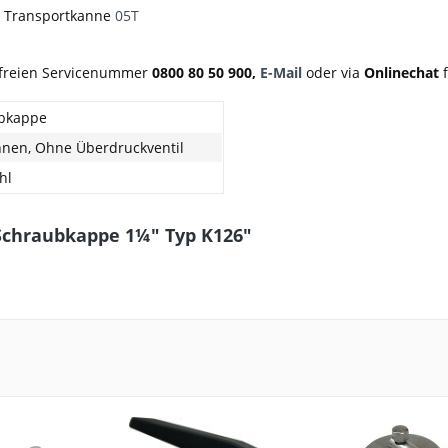
, Transportkanne
05T
nfreien Servicenummer
0800 80 50 900,
E-Mail
oder via
Onlinechat
f
bkappe
nnen, Ohne Überdruckventil
hl
Schraubkappe 1¼" Typ K126"