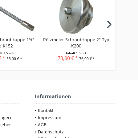
chraubkappe 1½"
Rötzmeier Schraubkappe 2" Typ
Rötzmeier 
p K152
K200
alt
1 Stück
Inhalt
1 Stück
€ *
73,00 € *
74,
55,00 € *
76,00 € *
Informationen
Kontakt
lagern
Impressum
geber
AGB
Datenschutz