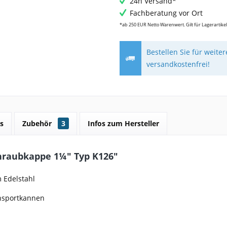
24h Versand*
Fachberatung vor Ort
*ab 250 EUR Netto Warenwert. Gilt für Lagerartikel
Bestellen Sie für weite
versandkostenfrei!
s
Zubehör
3
Infos zum Hersteller
hraubkappe 1¼" Typ K126"
 Edelstahl
ansportkannen