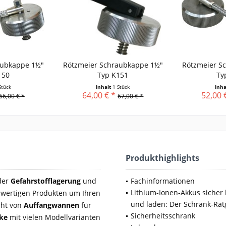
aubkappe 1½"
Rötzmeier Schraubkappe 1½"
Rötzmeier S
150
Typ K151
Ty
Stück
Inhalt
1 Stück
Inh
64,00 € *
52,00 
66,00 € *
67,00 € *
Produkthighlights
 der
Gefahrstofflagerung
und
Fachinformationen
Lithium-Ionen-Akkus sicher 
wertigen Produkten um Ihren
und laden: Der Schrank-Rat
cht von
Auffangwannen
für
Sicherheitsschrank
nke
mit vielen Modellvarianten