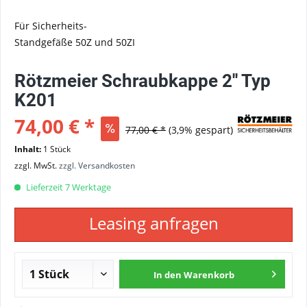
Für Sicherheits-
Standgefäße 50Z und 50ZI
Rötzmeier Schraubkappe 2'' Typ
K201
74,00 € *
77,00 € *
(3,9% gespart)
Inhalt:
1 Stück
zzgl. MwSt.
zzgl. Versandkosten
Lieferzeit 7 Werktage
Leasing anfragen
In den
Warenkorb