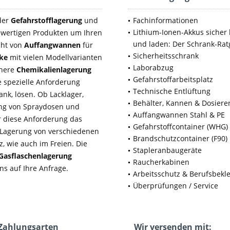
 der
Gefahrstofflagerung
und
Fachinformationen
Lithium-Ionen-Akkus sicher 
wertigen Produkten um Ihren
und laden: Der Schrank-Rat
cht von
Auffangwannen
für
Sicherheitsschrank
nke
mit vielen Modellvarianten
Laborabzug
chere
Chemikalienlagerung
Gefahrstoffarbeitsplatz
 spezielle Anforderung
Technische Entlüftung
nk, lösen. Ob Lacklager,
Behälter, Kannen & Dosiere
rung von Spraydosen und
Auffangwannen Stahl & PE
ür diese Anforderung das
Gefahrstoffcontainer (WHG)
e Lagerung von verschiedenen
Brandschutzcontainer (F90)
, wie auch im Freien. Die
Stapleranbaugeräte
Gasflaschenlagerung
Raucherkabinen
ns auf Ihre Anfrage.
Arbeitsschutz & Berufsbekl
Überprüfungen / Service
Zahlungsarten
Wir versenden mit: