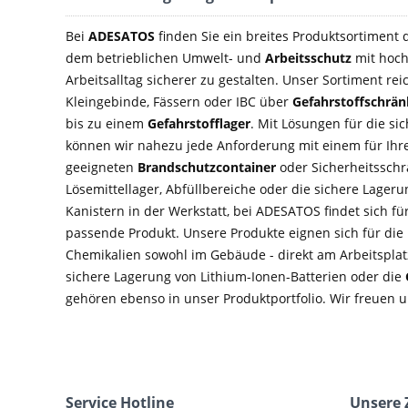
Bei
ADESATOS
finden Sie ein breites Produktsortiment
dem betrieblichen Umwelt- und
Arbeitsschutz
mit hoch
Arbeitsalltag sicherer zu gestalten. Unser Sortiment rei
Kleingebinde, Fässern oder IBC über
Gefahrstoffschrä
bis zu einem
Gefahrstofflager
. Mit Lösungen für die si
können wir nahezu jede Anforderung mit einem für Ihre
geeigneten
Brandschutzcontainer
oder Sicherheitsschra
Lösemittellager, Abfüllbereiche oder die sichere Lage
Kanistern in der Werkstatt, bei ADESATOS findet sich f
passende Produkt. Unsere Produkte eignen sich für di
Chemikalien sowohl im Gebäude - direkt am Arbeitsplatz
sichere Lagerung von Lithium-Ionen-Batterien oder die
gehören ebenso in unser Produktportfolio. Wir freuen u
Service Hotline
Unsere 