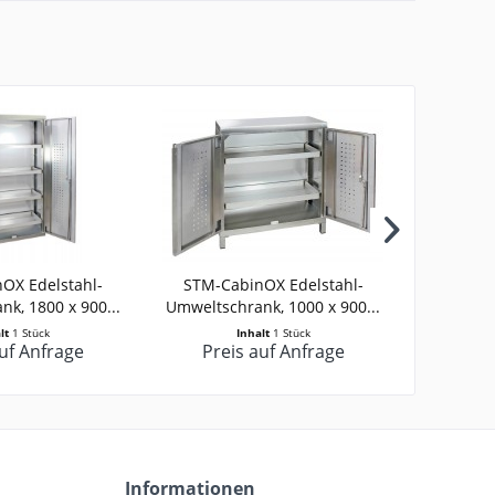
OX Edelstahl-
STM-CabinOX Edelstahl-
STM-Ca
k, 1800 x 900...
Umweltschrank, 1000 x 900...
Umweltsc
alt
1 Stück
Inhalt
1 Stück
auf Anfrage
Preis auf Anfrage
Pre
Informationen