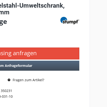
lstahl-Umweltschrank,
 mm
age
asing anfragen
um Anfrageformular
Fragen zum Artikel?
1350231
0-031-10