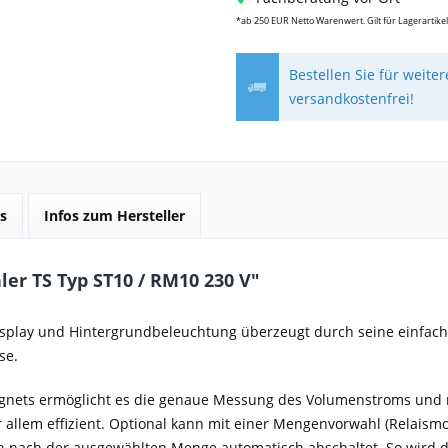
*ab 250 EUR Netto Warenwert. Gilt für Lagerartikel
Bestellen Sie für weite
versandkostenfrei!
s
Infos zum Hersteller
er TS Typ ST10 / RM10 230 V"
splay und Hintergrundbeleuchtung überzeugt durch seine einfach
se.
gnets ermöglicht es die genaue Messung des Volumenstroms und mi
r allem effizient. Optional kann mit einer Mengenvorwahl (Relai
h nach der ausgewählten Menge automatisch abschaltet. So wird 