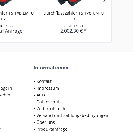
hler TS Typ LM10
Durchflusszähler TS Typ UN10
Durchflus
Ex
Ex
alt
1 Stück
Inhalt
1 Stück
auf Anfrage
2.002,30 € *
2
Informationen
Kontakt
lagern
Impressum
geber
AGB
Datenschutz
Widerrufsrecht
Versand und Zahlungsbedingungen
Über uns
r
Produktanfrage