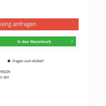
asing anfragen
In den
Warenkorb
Fragen zum Artikel?
290209
31-001