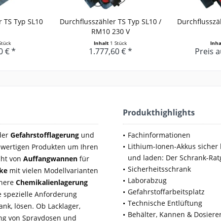
r TS Typ SL10
Durchflusszähler TS Typ SL10 /
Durchflusszä
RM10 230 V
Stück
Inhalt
1 Stück
Inh
0 € *
1.777,60 € *
Preis 
Produkthighlights
 der
Gefahrstofflagerung
und
Fachinformationen
Lithium-Ionen-Akkus sicher 
wertigen Produkten um Ihren
und laden: Der Schrank-Rat
cht von
Auffangwannen
für
Sicherheitsschrank
nke
mit vielen Modellvarianten
Laborabzug
chere
Chemikalienlagerung
Gefahrstoffarbeitsplatz
 spezielle Anforderung
Technische Entlüftung
nk, lösen. Ob Lacklager,
Behälter, Kannen & Dosiere
rung von Spraydosen und