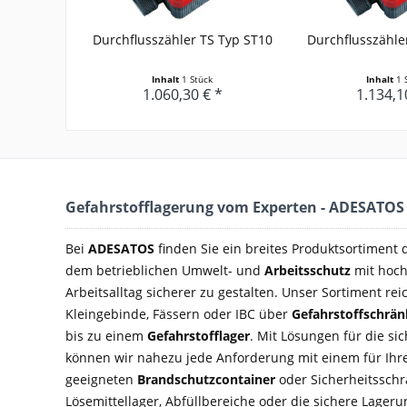
Durchflusszähler TS Typ ST10
Durchflusszähle
Inhalt
1 Stück
Inhalt
1 
1.060,30 € *
1.134,1
Gefahrstofflagerung vom Experten - ADESATOS
Bei
ADESATOS
finden Sie ein breites Produktsortiment
dem betrieblichen Umwelt- und
Arbeitsschutz
mit hoch
Arbeitsalltag sicherer zu gestalten. Unser Sortiment rei
Kleingebinde, Fässern oder IBC über
Gefahrstoffschrä
bis zu einem
Gefahrstofflager
. Mit Lösungen für die si
können wir nahezu jede Anforderung mit einem für Ihre
geeigneten
Brandschutzcontainer
oder Sicherheitsschra
Lösemittellager, Abfüllbereiche oder die sichere Lage